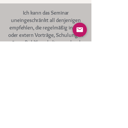
Ich kann das Seminar
uneingeschränkt all denjenigen
empfehlen, die regelmäßig intern
oder extern Vorträge, Schulungen
o.ä. vor Publikum halten und mehr
Sicherheit in der Präsentation
erlangen möchten.
Herzlichen Dank an Silke. Es hat mir
unglaublich viel Spaß gemacht.
Teilnehmer Präsentationstraining
Das Feedback der Teilnehmer war
sensationell! Habe ich in 10 Jahren
HR und als Leiterin unsere internen
Academy noch nicht erlebt! Also