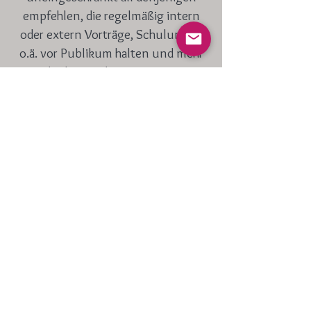
empfehlen, die regelmäßig intern
oder extern Vorträge, Schulungen
o.ä. vor Publikum halten und mehr
Sicherheit in der Präsentation
erlangen möchten.
Herzlichen Dank an Silke. Es hat mir
unglaublich viel Spaß gemacht.
Teilnehmer Präsentationstraining
Das Feedback der Teilnehmer war
sensationell! Habe ich in 10 Jahren
HR und als Leiterin unsere internen
Academy noch nicht erlebt! Also
ganz dickes DANKE von uns allen.
Nicola D.